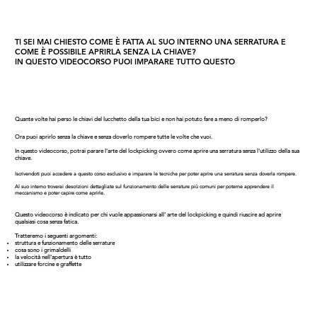
TI SEI MAI CHIESTO COME È FATTA AL SUO INTERNO UNA SERRATURA E
COME È POSSIBILE APRIRLA SENZA LA CHIAVE?
IN QUESTO VIDEOCORSO PUOI IMPARARE TUTTO QUESTO
Quante volte hai perso le chiavi del lucchetto della tua bici e non hai potuto fare a meno di romperlo?
Ora puoi aprirlo senza la chiave e senza doverlo rompere tutte le volte che vuoi.
In questo videocorso, potrai parare l'arte del lockpicking ovvero come aprire una serratura senza l'utilizzo della sua
chiave.
Iscrivendoti puoi accedere a questo corso esclusivo e imparare le tecniche per poter aprire una serratura senza doverla rompere.
Al suo interno troverai descrizioni dettagliate
sul funzionamento delle serrature più comuni per poterne apprendere il
meccanismo e poter capire come aprirle.
Questo videocorso è indicato per chi vuole appassionarsi all' arte del lockpicking e quindi riuscire ad aprire
qualsiasi cosa senza fatica.
Tratteremo i seguenti argomenti:
struttura e funzionamento delle serrature
cosa sono i grimaldelli​
la velocità nell'apertura è tutto
​utilizzare forcine e graffette